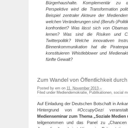
Bürgerhaushalte. Komplementär zu d
Perspektive wird die Transformation pol
Beispiel zentraler Akteure der Mediendem
welchen Veränderungen sind (Berufs-)Politike
konfrontiert? Was lässt sich von Obam
lernen? Was sind die Risiken und Ch
Twitterpolitik? Welche innovativen Ins
Binnenkommunikation hat die Piratenpa
konstituieren Whistleblower und Medienakt
fünfte Gewalt?
Zum Wandel von Öffentlichkeit durc
Posted by
em
on
11. November 2013 –
Filed under
Mediendemokratie
,
Publikationen
,
social m
Auf Einladung der Deutschen Botschaft in Anka
Hintergrund von
#OccupyGezi
veranstal
Medienseminar zum Thema „Soziale Medien 
teilgenommen und das Panel zu „Chance