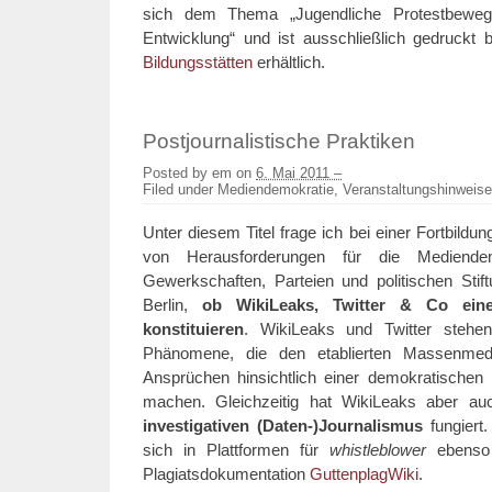
sich dem Thema „Jugendliche Protestbeweg
Entwicklung“ und ist ausschließlich gedruckt 
Bildungsstätten
erhältlich.
Postjournalistische Praktiken
Posted by
em
on
6. Mai 2011 –
Filed under
Mediendemokratie
,
Veranstaltungshinweise
Unter diesem Titel frage ich bei einer Fortbildu
von Herausforderungen für die Mediende
Gewerkschaften, Parteien und politischen Sti
Berlin,
ob WikiLeaks, Twitter & Co eine
konstituieren
. WikiLeaks und Twitter stehen 
Phänomene, die den etablierten Massenmed
Ansprüchen hinsichtlich einer demokratischen 
machen. Gleichzeitig hat WikiLeaks aber auc
investigativen (Daten-)Journalismus
fungiert
sich in Plattformen für
whistleblower
ebenso 
Plagiatsdokumentation
GuttenplagWiki
.