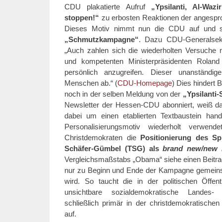
CDU plakatierte Aufruf
„Ypsilanti, Al-Wa
stoppen!“
zu erbosten Reaktionen der angespro
Dieses Motiv nimmt nun die CDU auf und skan
„Schmutzkampagne“
. Dazu CDU-Generalsekr
„Auch zahlen sich die wiederholten Versuche n
und kompetenten Ministerpräsidenten Rolan
persönlich anzugreifen. Dieser unanständig
Menschen ab.“ (
CDU-Homepage
) Dies hindert 
noch in der selben Meldung von der
„Ypsilanti
Newsletter der Hessen-CDU abonniert, weiß da
dabei um einen etablierten Textbaustein hand
Personalisierungsmotiv wiederholt verwend
Christdemokraten die
Positionierung des Sp
Schäfer-Gümbel (TSG) als
brand new/new 
Vergleichsmaßstabs „Obama“ siehe einen Beitr
nur zu Beginn und Ende der Kampagne gemeinsam
wird. So taucht die in der politischen Öffent
unsichtbare sozialdemokratische Landes- 
schließlich primär in der christdemokratisch
auf.