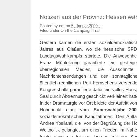
Notizen aus der Provinz: Hessen wäh
Posted by
em
on
5. Januar 2009 –
Filed under
On the Campaign Trail
Gestern kamen die ersten sozialdemokratis
Jahres aus Gießen, wo die hessische SPD
Landtagswahlkampfs startete. Die Anwesenhe
Franz Müntefering garantierte ein gesteig
überregionalen Medien, die Ausschnit
Nachrichtensendungen und den sonntäglich
öffentlich-rechtlichen Polit-Fernsehens versend
Kongresshalle garantierte dafür ein volles Haus
Saal durch Abtrennung geschickt verkleinert hatt
In der Dramaturgie vor Ort bildete der Auftritt v
Höhepunkt einer vom
Superwahljahr 200
sozialdemokratischer KanditatInnen. Den Auf
Andrea Ypsilanti, die von der Begrüßung der Hon
Weltpolitik gelangte, um einen Frieden im Nah
folgte dann ein lokales Line-up mit der Ka