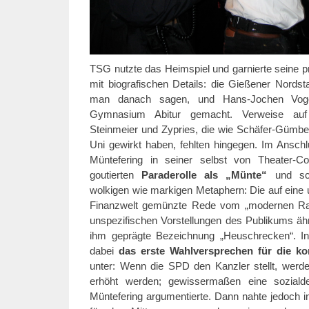
TSG nutzte das Heimspiel und garnierte seine
mit biografischen Details: die Gießener Nords
man danach sagen, und Hans-Jochen Vog
Gymnasium Abitur gemacht. Verweise auf
Steinmeier und Zypries, die wie Schäfer-Gümbe
Uni gewirkt haben, fehlten hingegen. Im Anschl
Müntefering in seiner selbst von Theater-C
goutierten
Paraderolle als „Münte“
und sch
wolkigen wie markigen Metaphern: Die auf eine u
Finanzwelt gemünzte Rede vom „modernen Raub
unspezifischen Vorstellungen des Publikums ähnl
ihm geprägte Bezeichnung „Heuschrecken“. In 
dabei
das erste Wahlversprechen für die 
unter: Wenn die SPD den Kanzler stellt, werd
erhöht werden; gewissermaßen eine sozialde
Müntefering argumentierte. Dann nahte jedoch in