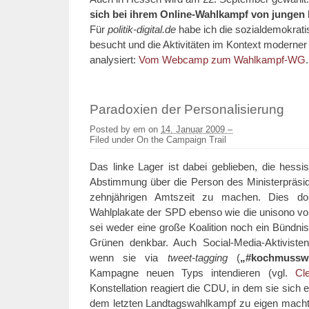
sich bei ihrem Online-Wahlkampf von jungen F
Für
politik-digital.de
habe ich die sozialdemokra
besucht und die Aktivitäten im Kontext modern
analysiert:
Vom Webcamp zum Wahlkampf-WG
.
Paradoxien der Personalisierung
Posted by
em
on
14. Januar 2009 –
Filed under
On the Campaign Trail
Das linke Lager ist dabei geblieben, die hess
Abstimmung über die Person des Ministerpräsid
zehnjährigen Amtszeit zu machen. Dies dok
Wahlplakate der SPD ebenso wie die unisono vo
sei weder eine große Koalition noch ein Bündnis
Grünen denkbar. Auch Social-Media-Aktiviste
wenn sie via
tweet-tagging
(
„#kochmussw
Kampagne neuen Typs intendieren (vgl.
Cl
Konstellation reagiert die CDU, in dem sie sich 
dem letzten Landtagswahlkampf zu eigen macht.