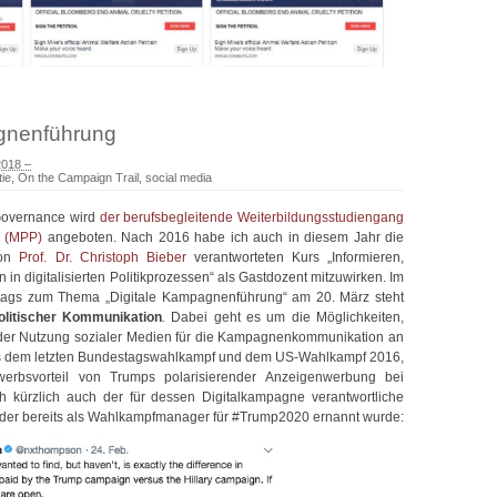
gnenführung
2018 –
ie
,
On the Campaign Trail
,
social media
Governance wird
der berufsbegleitende Weiterbildungsstudiengang
“ (MPP)
angeboten. Nach 2016 habe ich auch in diesem Jahr die
von
Prof. Dr. Christoph Bieber
verantworteten Kurs „Informieren,
in digitalisierten Politikprozessen“ als Gastdozent mitzuwirken. Im
rtags zum Thema „Digitale Kampagnenführung“ am 20. März steht
politischer Kommunikation
.
Dabei geht es um die Möglichkeiten,
er Nutzung sozialer Medien für die Kampagnenkommunikation an
s dem letzten Bundestagswahlkampf und dem US-Wahlkampf 2016,
rbsvorteil von Trumps polarisierender Anzeigenwerbung bei
h kürzlich auch der für dessen Digitalkampagne verantwortliche
 der bereits als Wahlkampfmanager für #Trump2020 ernannt wurde: