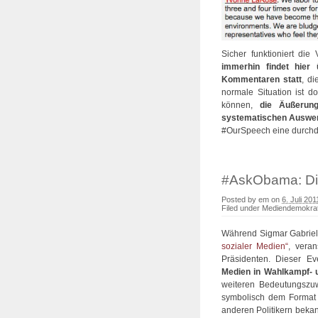
Sicher funktioniert die
immerhin findet hier
Kommentaren statt
, di
normale Situation ist 
können,
die Äußerunge
systematischen Auswer
#OurSpeech eine durch
#AskObama: Die
Posted by
em
on
6. Juli 201
Filed under
Mediendemokrat
Während Sigmar Gabriel h
sozialer Medien“
, vera
Präsidenten. Dieser Ev
Medien in Wahlkampf-
weiteren Bedeutungszu
symbolisch dem Format 
anderen Politikern bekan