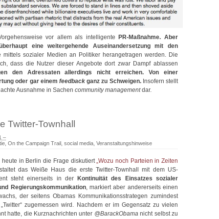
 Vorgehensweise vor allem als intelligente
PR-Maßnahme. Aber
 überhaupt eine weitergehende Auseinandersetzung mit den
e mittels sozialer Medien an Politiker herangetragen werden. Die
doch, dass die Nutzer dieser Angebote dort zwar Dampf ablassen
n den Adressaten allerdings nicht erreichen. Von einer
tung oder gar einem
feedback
ganz zu Schweigen.
Insofern stellt
dachte Ausnahme in Sachen
community management
dar.
 Twitter-Townhall
1 –
ie
,
On the Campaign Trail
,
social media
,
Veranstaltungshinweise
eute in Berlin die Frage diskutiert
„Wozu noch Parteien in Zeiten
nstaltet das Weiße Haus die erste Twitter-Townhall mit dem US-
ent steht einerseits in der
Kontinuität des Einsatzes sozialer
 und Regierungskommunikation
, markiert aber andererseits einen
wachs, der seitens Obamas Kommunikationsstrategen zumindest
„Twitter“ zugemessen wird. Nachdem er im Gegensatz zu vielen
nt hatte, die Kurznachrichten unter
@BarackObama
nicht selbst zu