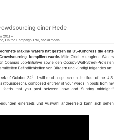
rowdsourcing einer Rede
er 2011 –
ie
,
On the Campaign Trail
,
social media
eordnete Maxine Waters hat gestern im US-Kongress die erste
 Crowdsourcing kompiliert wurde.
Mitte Oktober reagierte Waters
von Obamas Job-Initiative sowie den Occupy-Wall-Street-Protesten
rmittelten Befindlichkeiten von Bürgern und kündigt folgendes an:
th
week of October 24
, I will read a speech on the floor of the U.S.
s (#ourspeech), composed entirely of your words in posts from my
 feeds that you post between now and Sunday midnight.“
ndungen einerseits und Auswahl andererseits kann sich sehen