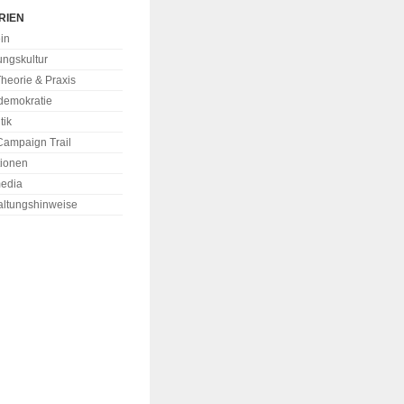
RIEN
in
ungskultur
Theorie & Praxis
demokratie
tik
Campaign Trail
tionen
media
altungshinweise