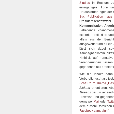
Studies
in Bochum zu b
einzigartiges Forsc
Herausforderungen der d
Buch-Publikation au
Präsidentschaftswah
Kommunikation: Algori
Betreffende Phänomene
exploriert, reflektiert 
allem aus der Bericht
ausgewertet und für ein 
lässt sich dabei so
Kampagnenkommunikation
Hinblick auf normative
Veränderungen lassen
gegebenenfalls problema
Wie die Inhalte dann
Vorbereitungsphase fest
Schau zum Thema „Desi
Bildung
orientieren. Ab
Threads
bei
Twitter
sind 
Hinweise und gegebenen
gerne per
Mail
oder
Twitt
dem aufschlussreichen
Facebook campaign“
: