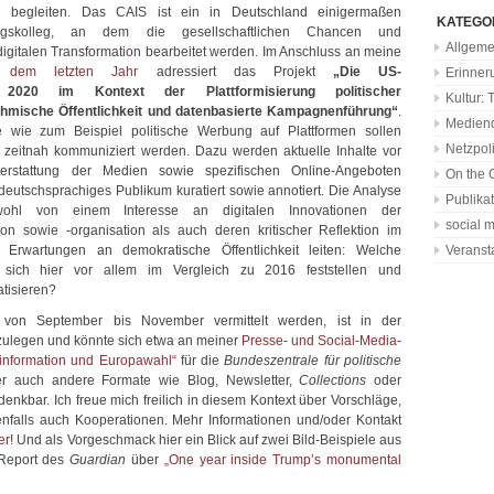
egleiten. Das CAIS ist ein in Deutschland einigermaßen
KATEGO
hungskolleg, an dem die gesellschaftlichen Chancen und
Allgeme
igitalen Transformation bearbeitet werden. Im Anschluss an meine
s dem letzten Jahr
adressiert das Projekt
„Die US-
Erinner
l 2020 im Kontext der Plattformisierung politischer
Kultur: 
thmische Öffentlichkeit und datenbasierte Kampagnenführung“
.
Medien
 wie zum Beispiel politische Werbung auf Plattformen sollen
Netzpoli
und zeitnah kommuniziert werden. Dazu werden aktuelle Inhalte vor
erstattung der Medien sowie spezifischen Online-Angeboten
On the 
deutschsprachiges Publikum kuratiert sowie annotiert. Die Analyse
Publika
wohl von einem Interesse an digitalen Innovationen der
social 
 sowie -organisation als auch deren kritischer Reflektion im
 Erwartungen an demokratische Öffentlichkeit leiten: Welche
Veranst
 sich hier vor allem im Vergleich zu 2016 feststellen und
tisieren?
 von September bis November vermittelt werden, ist in der
zulegen und könnte sich etwa an meiner
Presse- und Social-Media-
nformation und Europawahl“
für die
Bundeszentrale für politische
er auch andere Formate wie Blog, Newsletter,
Collections
oder
denkbar. Ich freue mich freilich in diesem Kontext über Vorschläge,
falls auch Kooperationen. Mehr Informationen und/oder Kontakt
er
! Und als Vorgeschmack hier ein Blick auf zwei Bild-Beispiele aus
 Report des
Guardian
über
„One year inside Trump’s monumental