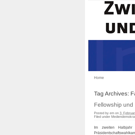
Home
Tag Archives:
F
Fellowship und
Posted by
em
on
3. Februa
Filed under
Mediendemokrat
Im zweiten Halbjah
Präsidentschaftswahlka