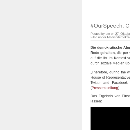
#OurSpeech: C
Posted by
em
on
27. Oktob
Filed under
Mediendemokrat
Die demokratische Abg
Rede gehalten, die per
auf die ihr im Kontext 
durch soziale Medien übe
„Therefore, during the 
House of Representative
Twitter and Facebook
(
Pressemitteilung
)
Das Ergebnis von Einse
lassen: