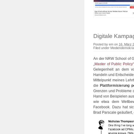
Digitale Kampa
Posted by
em
on
16. März 
Filed under
Mediendemokrat
An der NRW School of 
„Master of Public Policy
Gelegenheit an dem 
Handeln und Entscheiden 
Mittelpunkt meines Leh
die
Plattformisierung 
Grenzen und Probleme d
Hand von Beispielen au
wie etwa dem Wettbewe
Facebook. Dazu hat sic
Brad Parscale geäußert,