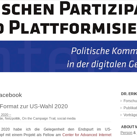
acebook
DR. ERI
Forschu
 Format zur US-Wahl 2020
Publika
r 2020 –
Vorträg
ie
,
Netzpolitik
,
On the Campaign Trail
,
social media
ABOUT 
r 2020 habe ich die Gelegenheit den Endspurt im US-
Person
&
mpf mit einem Projekt als Fellow am
Center for Advanced Internet