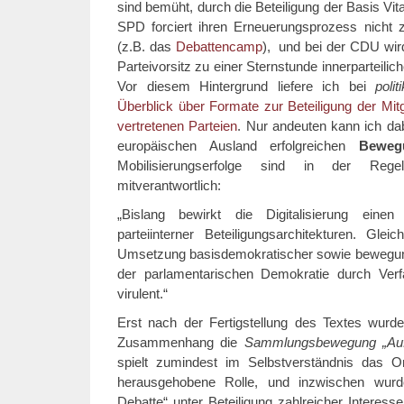
sind bemüht, durch die Beteiligung der Basis Vit
SPD forciert ihren Erneuerungsprozess nicht 
(z.B. das
Debattencamp
), und bei der CDU wir
Parteivorsitz zu einer Sternstunde innerparteilich
Vor diesem Hintergrund liefere ich bei
poli
Überblick über Formate zur Beteiligung der Mitg
vertretenen Parteien
. Nur andeuten kann ich da
europäischen Ausland erfolgreichen
Bewegu
Mobilisierungserfolge sind in der Regel 
mitverantwortlich:
„Bislang bewirkt die Digitalisierung ein
parteiinterner Beteiligungsarchitekturen. Gleic
Umsetzung basisdemokratischer sowie bewegung
der parlamentarischen Demokratie durch Verfah
virulent.“
Erst nach der Fertigstellung des Textes wurd
Zusammenhang die
Sammlungsbewegung „Auf
spielt zumindest im Selbstverständnis das O
herausgehobene Rolle, und inzwischen wurde 
Debatte“ unter Beteiligung zahlreicher Interesse