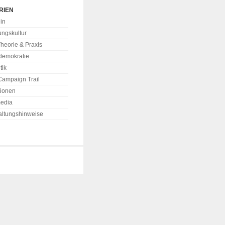
RIEN
in
ungskultur
Theorie & Praxis
demokratie
tik
Campaign Trail
tionen
media
altungshinweise