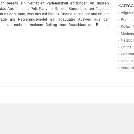
ich bereits ein veritabler Parteienstreit entzündet. An dessen
KATEGO
das Aus für eine Polit-Party im Stil der Bürgerfeste am Tag der
Allgeme
um es dazu kam, was das mit Barack Obama zu tun hat und ob der
rade ins Regierungsviertel ein adäquater Ausweg aus der
Erinner
re, dazu mehr in meinem Beitrag zum Brauchtum der Berliner
Kultur: 
Medien
Netzpoli
On the 
Publika
social 
Veranst
z