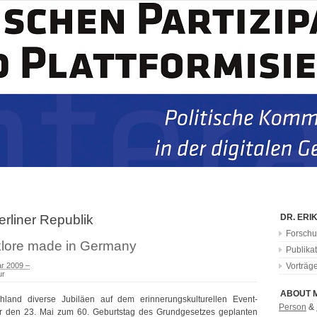
erliner Republik
DR. ERI
Forschu
klore made in Germany
Publika
ar 2009 –
Vorträg
ur
ABOUT 
land diverse Jubiläen auf dem erinnerungskulturellen Event-
Person
&
für den 23. Mai zum 60. Geburtstag des Grundgesetzes geplanten